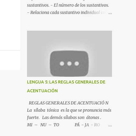
sustantivos. - El número de los sustantivos.
- Relaciona cada sustantivo individual con
su colectivo. - Coloca cada sustantivo donde
corresponda. - La clasificación de los
sustantivos. ADJETIVOS - Subraya los
adjetivos que hay en el texto. - Clasifica los
adjetivos. - Grados del adjetivo. - Arrastra
cada palabra al lugar que le corresponda.
LENGUA 5: LAS REGLAS GENERALES DE
ACENTUACIÓN
REGLAS GENERALES DE ACENTUACIÓ N
La sílaba tónica es la que se pronuncia más
fuerte. Las demás sílabas son átonas .
MI – NU – TO PÁ - JA - RO
A T A